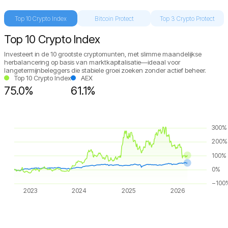
Top 10 Crypto Index
Bitcoin Protect
Top 3 Crypto Protect
Top 10 Crypto Index
Investeert in de 10 grootste cryptomunten, met slimme maandelijkse
herbalancering op basis van marktkapitalisatie—ideaal voor
langetermijnbeleggers die stabiele groei zoeken zonder actief beheer.
Top 10 Crypto Index
AEX
75.0%
61.1%
300%
200%
100%
0%
−100
2023
2024
2025
2026